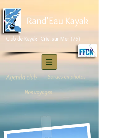
Rand'Eau Kayak
Club de Kayak - Criel sur Mer (76)
Agenda club
Sorties en photos
Nos voyages