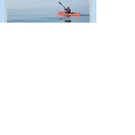
Un certificat médical de non contre-
indication à la pratique du kayak et des
activités nautique vous sera demandé.
Le prix des licences pour l'année 2026:
Licence adulte : 95€ jeune (-18ans) :
70€
Pour les enfants dont les parents sont
adhérents au club (uniquement la
cotisation FFCK)
Enfant de licencié -18 ans : 20€ Enfant
de licencié +18 ans : 55€
Pour toutes informations complémentaires
vous pouvez nous contacter :