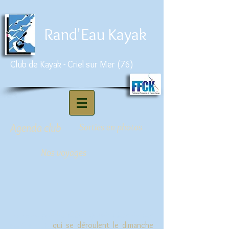
Rand'Eau Kayak
Club de Kayak - Criel sur Mer (76)
Agenda club
Sorties en photos
Nos voyages
->
Vous pouvez nous rejoindre l
ors de nos
sorties club
qui se déroulent le dimanche