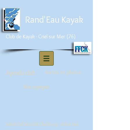
Rand'Eau Kayak
Club de Kayak - Criel sur Mer (76)
Agenda club
Sorties en photos
Nos voyages
Week End Sécurité Cherbourg
-
début mai